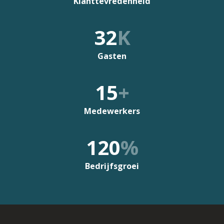
Klanttevredenheid
32
K
Gasten
15
+
Medewerkers
120
%
Bedrijfsgroei